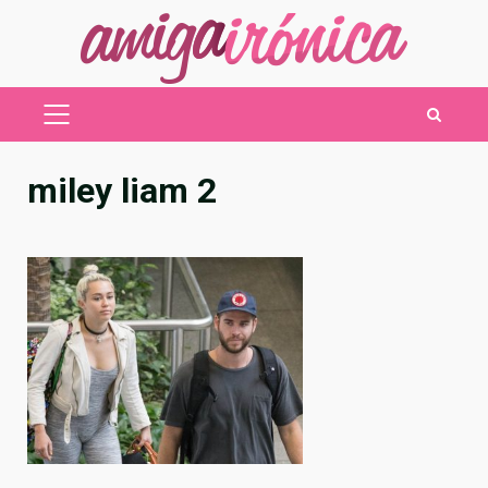
Saltar
al
contenido
MENÚ
PRINCIPAL
miley liam 2