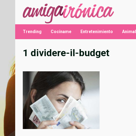
Saltar
al
contenido
Trending
Cocíname
Entretenimiento
Anima
1 dividere-il-budget