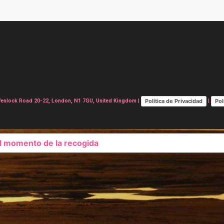
Política de Privacidad
Pol
lock Road 20-22, London, N1 7GU, United Kingdom |
|
el momento de la recogida
SUS OPCIONES DE PRIVAC