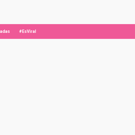
ladas
#EsViral