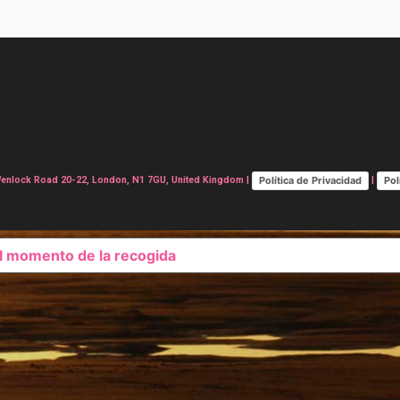
Política de Privacidad
Pol
lock Road 20-22, London, N1 7GU, United Kingdom |
|
el momento de la recogida
SUS OPCIONES DE PRIVAC