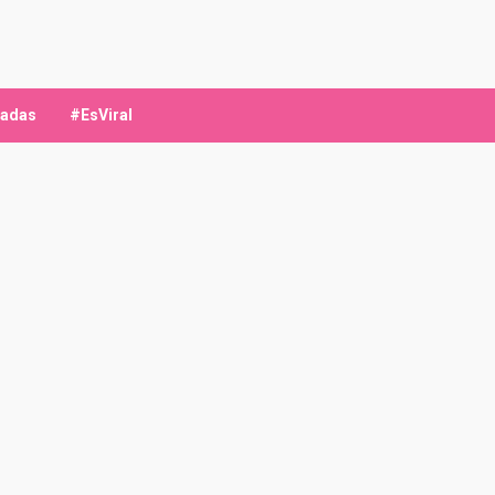
ladas
#EsViral