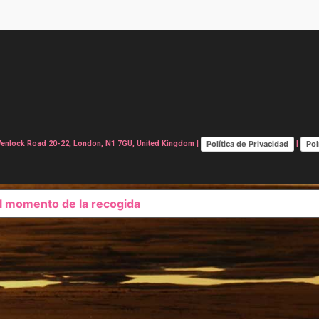
Política de Privacidad
Pol
lock Road 20-22, London, N1 7GU, United Kingdom |
|
el momento de la recogida
SUS OPCIONES DE PRIVAC