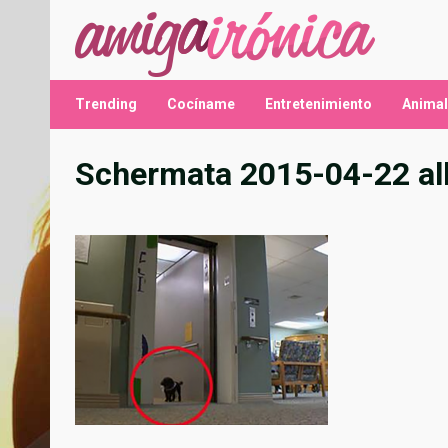
Saltar
al
contenido
Trending
Cocíname
Entretenimiento
Anima
Schermata 2015-04-22 all