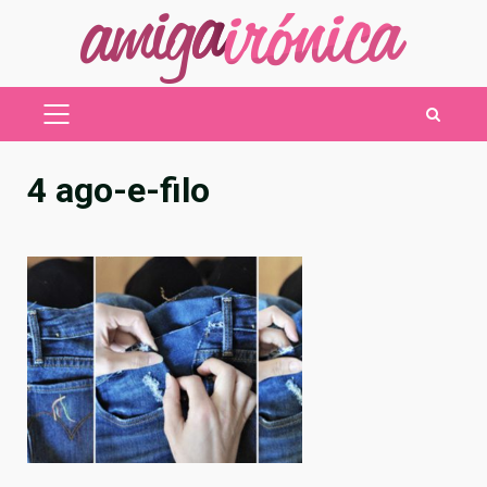
Saltar
al
contenido
MENÚ
PRINCIPAL
4 ago-e-filo