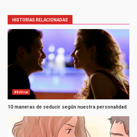
Post
navigation
HISTORIAS RELACIONADAS
#EsViral
10 maneras de seducir según nuestra personalidad