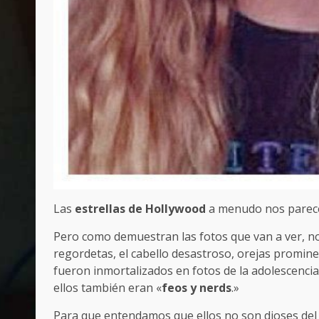
Las
estrellas de Hollywood
a menudo nos parece
Pero como demuestran las fotos que van a ver, no 
regordetas, el cabello desastroso, orejas promine
fueron inmortalizados en fotos de la adolescencia
ellos también eran «
feos y nerds
.»
Para que entendamos que ellos no son dioses del