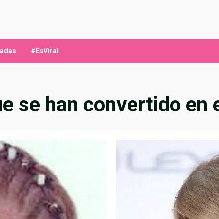
ladas
#EsViral
ue se han convertido en e