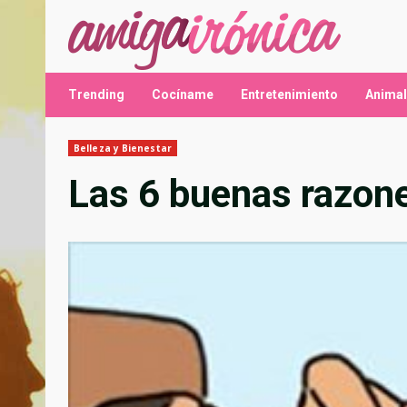
Saltar
al
contenido
Trending
Cocíname
Entretenimiento
Anima
Belleza y Bienestar
Las 6 buenas razone