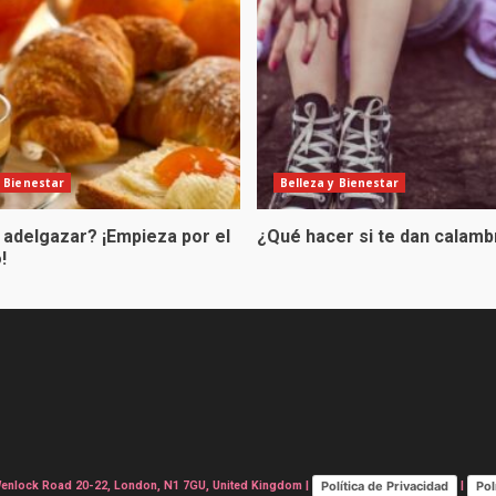
y Bienestar
Belleza y Bienestar
 adelgazar? ¡Empieza por el
¿Qué hacer si te dan calam
!
Política de Privacidad
Pol
lock Road 20-22, London, N1 7GU, United Kingdom |
|