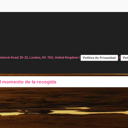
Política de Privacidad
Pol
lock Road 20-22, London, N1 7GU, United Kingdom |
|
el momento de la recogida
SUS OPCIONES DE PRIVAC