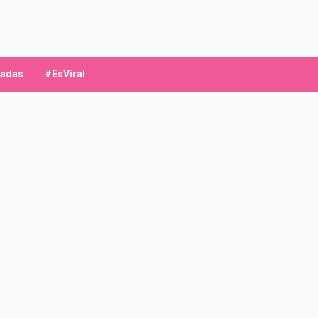
ladas
#EsViral