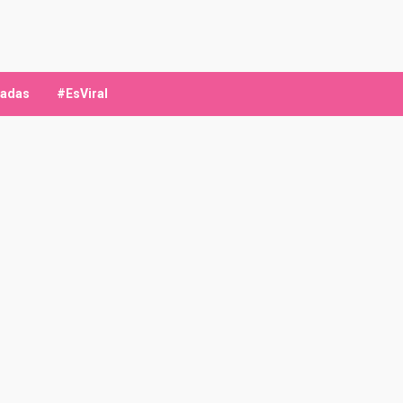
ladas
#EsViral