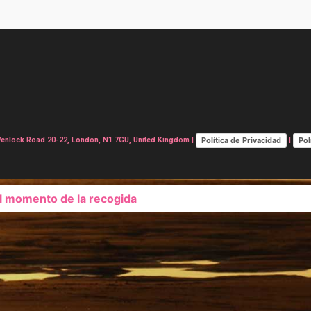
Política de Privacidad
Pol
lock Road 20-22, London, N1 7GU, United Kingdom |
|
el momento de la recogida
SUS OPCIONES DE PRIVAC