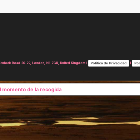
Política de Privacidad
Pol
lock Road 20-22, London, N1 7GU, United Kingdom |
|
el momento de la recogida
SUS OPCIONES DE PRIVAC