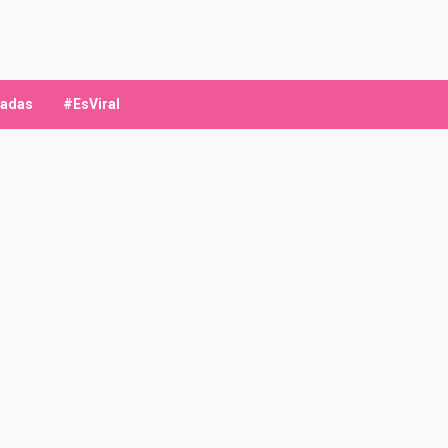
ladas
#EsViral