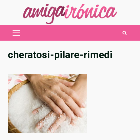
Saltar
al
contenido
MENÚ
PRINCIPAL
cheratosi-pilare-rimedi