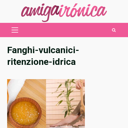
Saltar
al
contenido
MENÚ
PRINCIPAL
Fanghi-vulcanici-
ritenzione-idrica