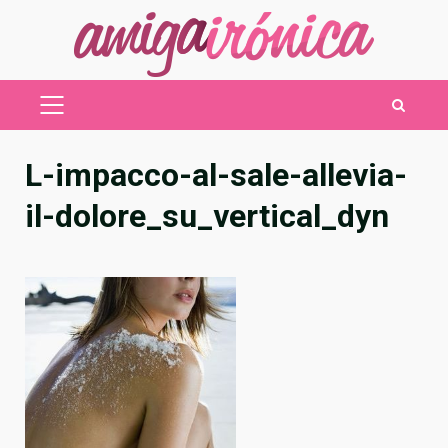
Saltar
al
contenido
MENÚ
PRINCIPAL
L-impacco-al-sale-allevia-
il-dolore_su_vertical_dyn