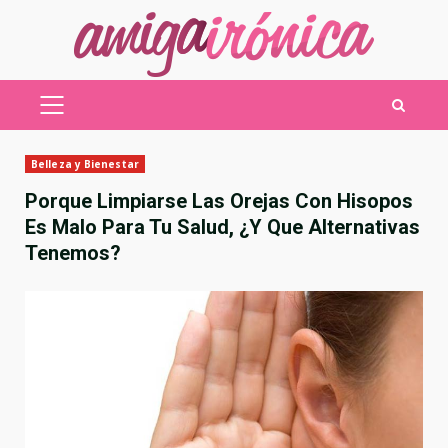
Saltar
al
contenido
MENÚ
PRINCIPAL
Belleza y Bienestar
Porque Limpiarse Las Orejas Con Hisopos
Es Malo Para Tu Salud, ¿Y Que Alternativas
Tenemos?