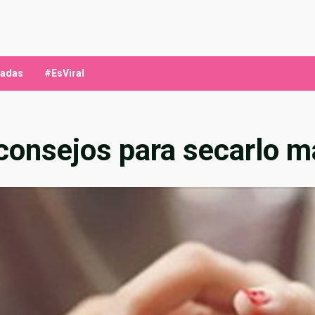
ladas
#EsViral
consejos para secarlo m