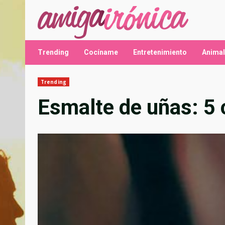
Saltar
al
contenido
Trending
Cocíname
Entretenimiento
Anima
Trending
Esmalte de uñas: 5 