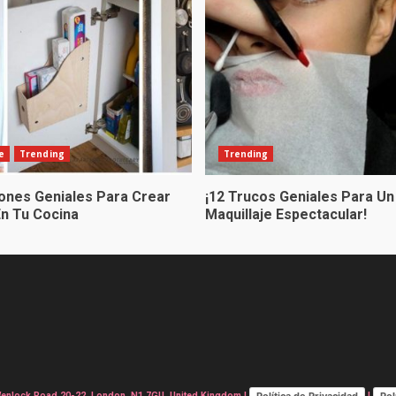
e
Trending
Trending
iones Geniales Para Crear
¡12 Trucos Geniales Para Un
En Tu Cocina
Maquillaje Espectacular!
Política de Privacidad
Pol
lock Road 20-22, London, N1 7GU, United Kingdom |
|