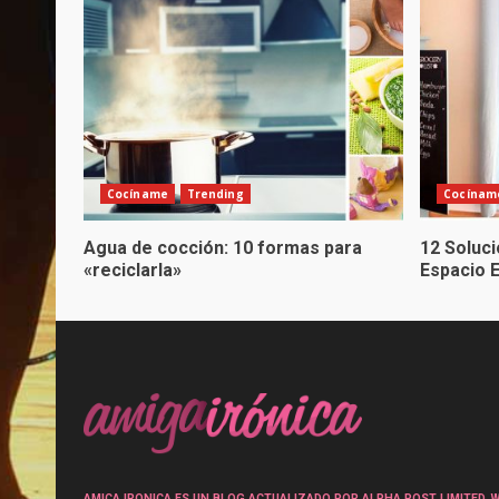
Cocíname
Trending
Cocínam
Agua de cocción: 10 formas para
12 Soluc
«reciclarla»
Espacio 
AMICA IRONICA ES UN BLOG ACTUALIZADO POR ALPHA POST LIMITED, Wen