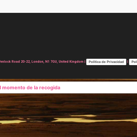
Política de Privacidad
Pol
lock Road 20-22, London, N1 7GU, United Kingdom |
|
el momento de la recogida
SUS OPCIONES DE PRIVAC