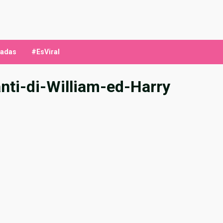
ladas
#EsViral
anti-di-William-ed-Harry