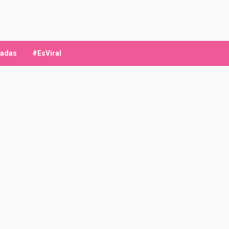
ladas
#EsViral