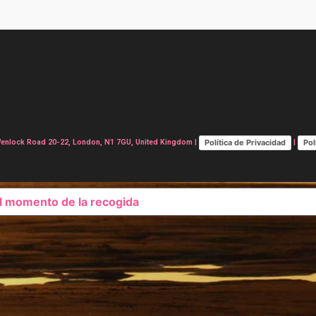
Política de Privacidad
Pol
lock Road 20-22, London, N1 7GU, United Kingdom |
|
el momento de la recogida
SUS OPCIONES DE PRIVAC