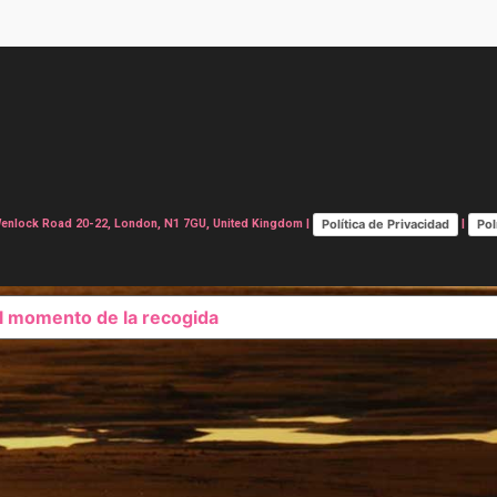
Política de Privacidad
Pol
lock Road 20-22, London, N1 7GU, United Kingdom |
|
el momento de la recogida
SUS OPCIONES DE PRIVAC