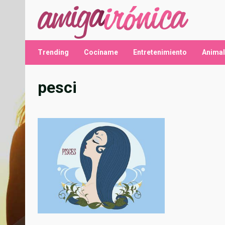
Saltar
al
contenido
Trending
Cocíname
Entretenimiento
Anima
pesci