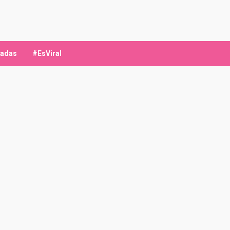
ladas
#EsViral