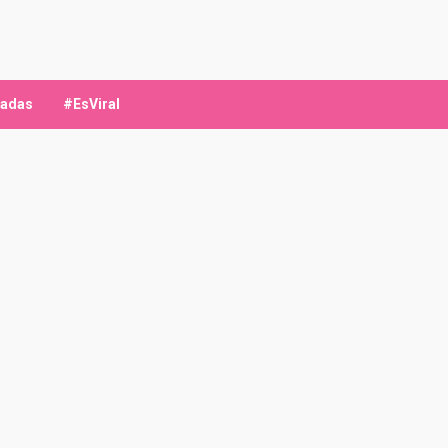
ladas
#EsViral