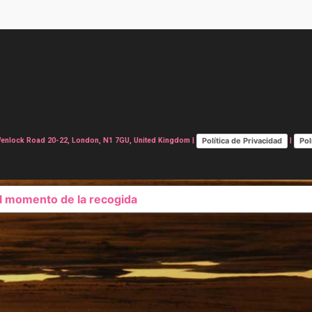
Política de Privacidad
Pol
lock Road 20-22, London, N1 7GU, United Kingdom |
|
el momento de la recogida
SUS OPCIONES DE PRIVAC