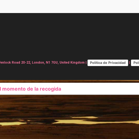
Política de Privacidad
Pol
lock Road 20-22, London, N1 7GU, United Kingdom |
|
el momento de la recogida
SUS OPCIONES DE PRIVAC