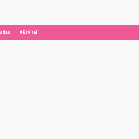
ladas
#EsViral