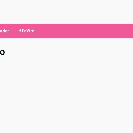
ladas
#EsViral
to