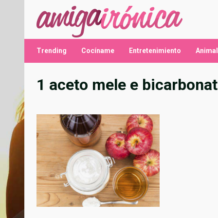
Saltar
al
contenido
Trending
Cocíname
Entretenimiento
Anima
1 aceto mele e bicarbona