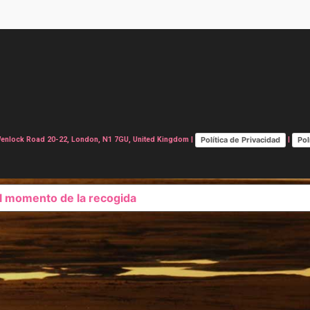
Política de Privacidad
Pol
lock Road 20-22, London, N1 7GU, United Kingdom |
|
el momento de la recogida
SUS OPCIONES DE PRIVAC