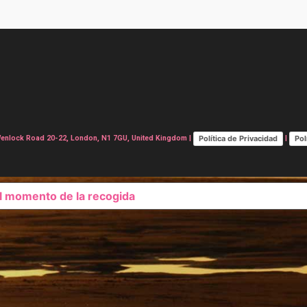
Política de Privacidad
Pol
lock Road 20-22, London, N1 7GU, United Kingdom |
|
el momento de la recogida
SUS OPCIONES DE PRIVAC