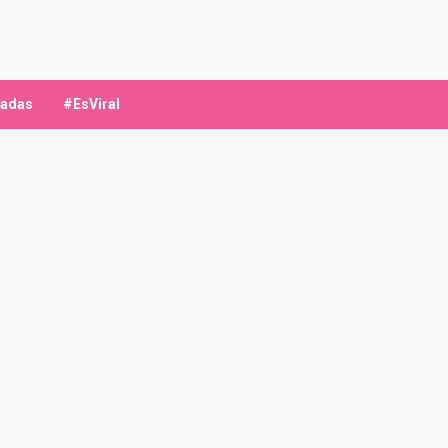
ladas
#EsViral