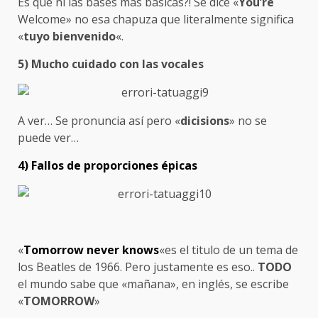
Es que ni las bases mas básicas?! Se dice «
You’re
Welcome» no esa chapuza que literalmente significa
«
tuyo bienvenido
«.
5) Mucho cuidado con las vocales
A ver… Se pronuncia así pero «
dicisions
» no se
puede ver…
4) Fallos de proporciones épicas
«
Tomorrow never knows
«es el titulo de un tema de
los Beatles de 1966. Pero justamente es eso..
TODO
el mundo sabe que «mañana», en inglés, se escribe
«
TOMORROW
»