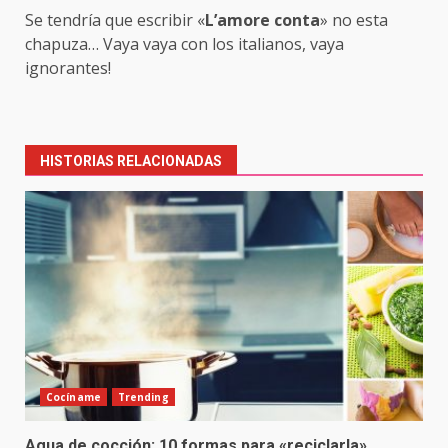
Se tendría que escribir «
L’amore conta
» no esta
chapuza… Vaya vaya con los italianos, vaya
ignorantes!
Post
navigation
HISTORIAS RELACIONADAS
Cocíname
Trending
Agua de cocción: 10 formas para «reciclarla»