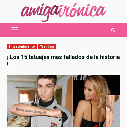
Saltar
al
contenido
MENÚ
PRINCIPAL
Entretenimiento
Trending
¡ Los 15 tatuajes mas fallados de la historia
!