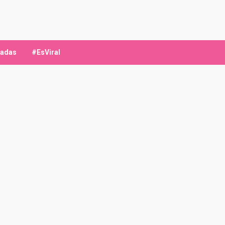
ladas
#EsViral