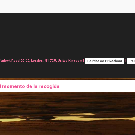
Política de Privacidad
Pol
lock Road 20-22, London, N1 7GU, United Kingdom |
|
el momento de la recogida
SUS OPCIONES DE PRIVAC