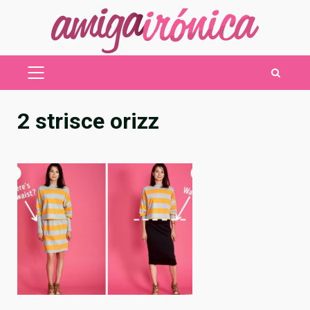
Saltar
al
contenido
MENÚ
PRINCIPAL
2 strisce orizz