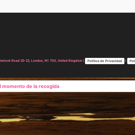
Política de Privacidad
Pol
lock Road 20-22, London, N1 7GU, United Kingdom |
|
el momento de la recogida
SUS OPCIONES DE PRIVAC