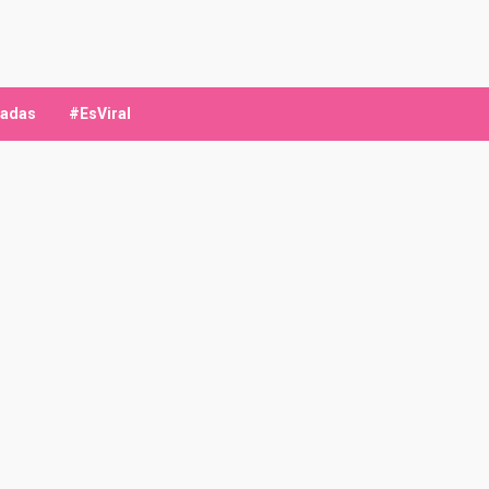
ladas
#EsViral