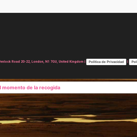
Política de Privacidad
Pol
lock Road 20-22, London, N1 7GU, United Kingdom |
|
el momento de la recogida
SUS OPCIONES DE PRIVAC