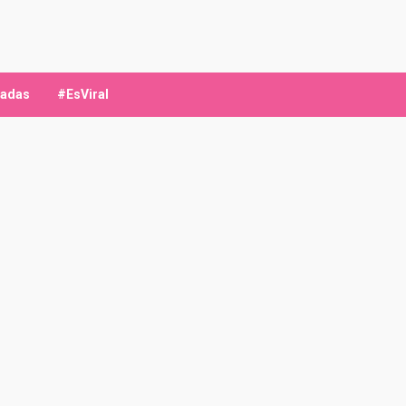
ladas
#EsViral