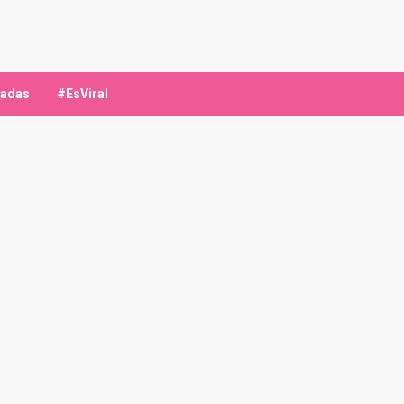
ladas
#EsViral