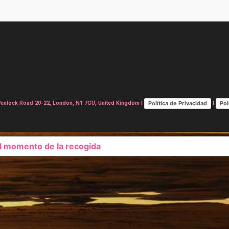
Política de Privacidad
Pol
lock Road 20-22, London, N1 7GU, United Kingdom |
|
el momento de la recogida
SUS OPCIONES DE PRIVAC