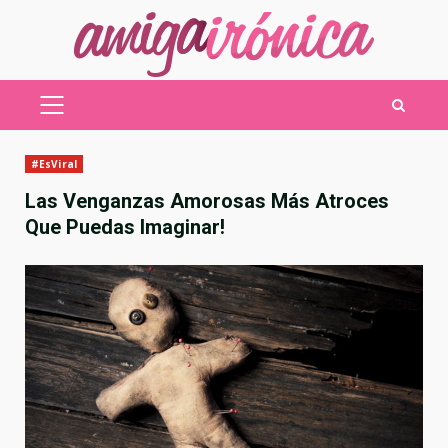
Saltar
al
contenido
MENÚ
PRINCIPAL
#EsViral
Las Venganzas Amorosas Más Atroces
Que Puedas Imaginar!