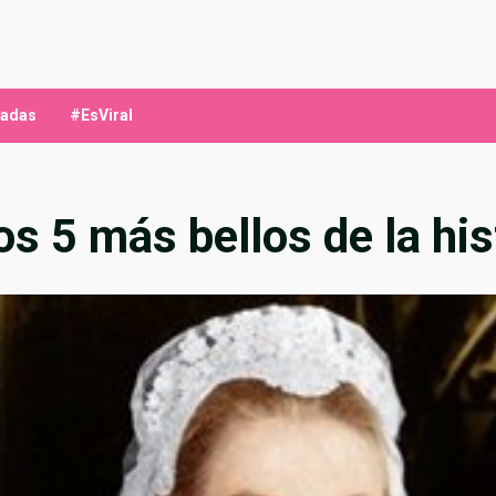
ladas
#EsViral
os 5 más bellos de la his