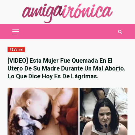
Saltar
al
contenido
MENÚ
PRINCIPAL
#EsViral
[VIDEO] Esta Mujer Fue Quemada En El
Utero De Su Madre Durante Un Mal Aborto.
Lo Que Dice Hoy Es De Lágrimas.