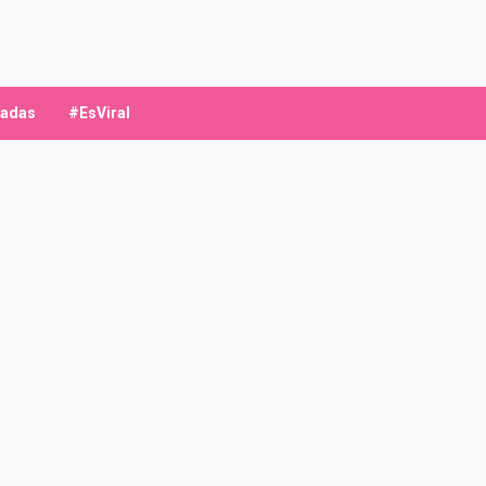
ladas
#EsViral