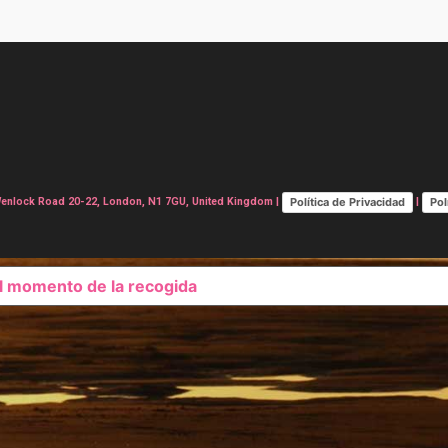
Política de Privacidad
Pol
lock Road 20-22, London, N1 7GU, United Kingdom |
|
el momento de la recogida
SUS OPCIONES DE PRIVAC