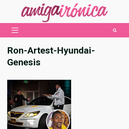
Saltar
al
contenido
MENÚ
PRINCIPAL
Ron-Artest-Hyundai-
Genesis