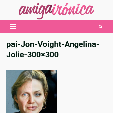
Saltar
al
contenido
MENÚ
PRINCIPAL
pai-Jon-Voight-Angelina-
Jolie-300×300