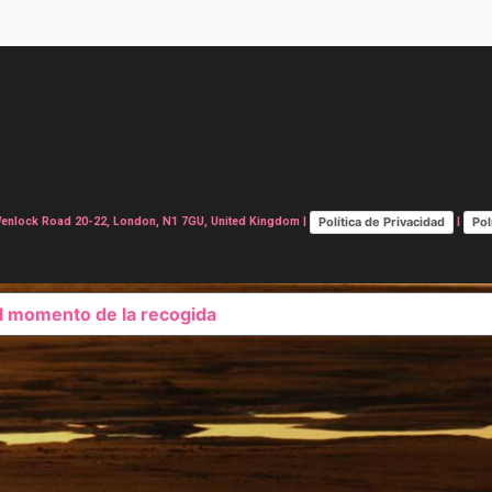
Política de Privacidad
Pol
lock Road 20-22, London, N1 7GU, United Kingdom |
|
el momento de la recogida
SUS OPCIONES DE PRIVAC