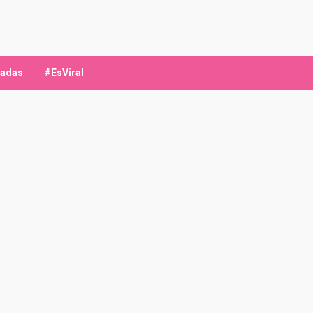
ladas
#EsViral