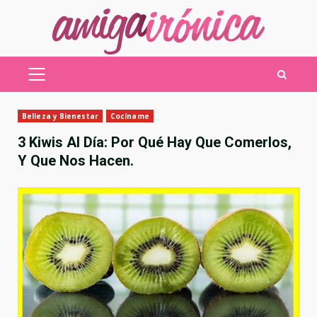
Saltar
al
contenido
MENÚ
PRINCIPAL
Belleza y Bienestar
Cocíname
3 Kiwis Al Día: Por Qué Hay Que Comerlos,
Y Que Nos Hacen.