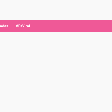
ladas
#EsViral