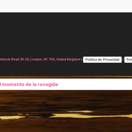
Política de Privacidad
Pol
lock Road 20-22, London, N1 7GU, United Kingdom |
|
el momento de la recogida
SUS OPCIONES DE PRIVAC