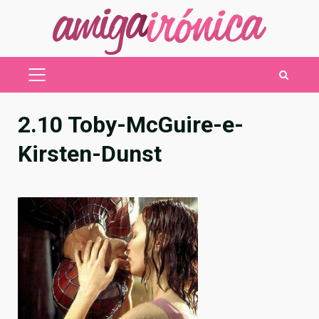
Saltar
al
contenido
MENÚ
PRINCIPAL
2.10 Toby-McGuire-e-
Kirsten-Dunst