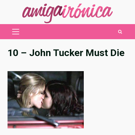
Saltar
al
contenido
MENÚ
PRINCIPAL
10 – John Tucker Must Die