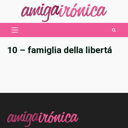
Saltar
al
contenido
MENÚ
PRINCIPAL
10 – famiglia della libertá
Post
navigation