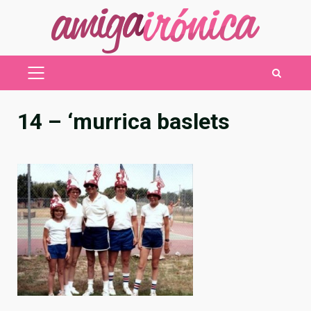
Saltar
al
contenido
MENÚ
PRINCIPAL
14 – ‘murrica baslets