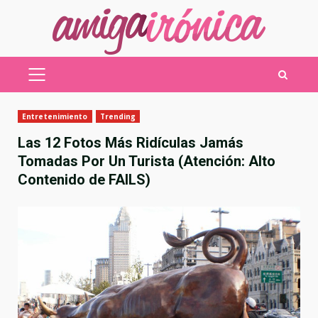
Saltar
al
contenido
MENÚ
PRINCIPAL
Entretenimiento
Trending
Las 12 Fotos Más Ridículas Jamás
Tomadas Por Un Turista (Atención: Alto
Contenido de FAILS)