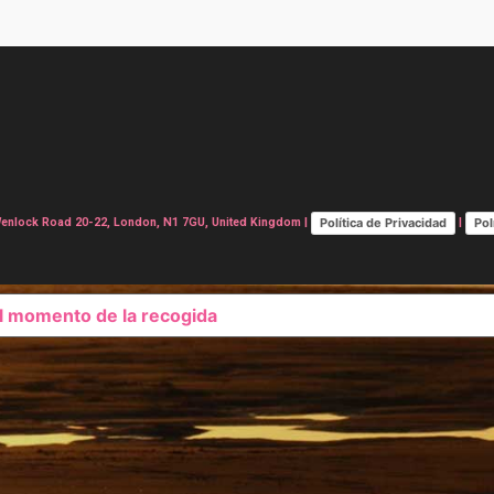
Política de Privacidad
Pol
lock Road 20-22, London, N1 7GU, United Kingdom |
|
el momento de la recogida
SUS OPCIONES DE PRIVAC