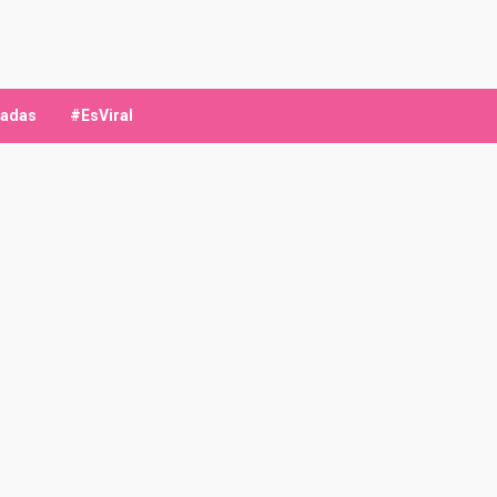
ladas
#EsViral