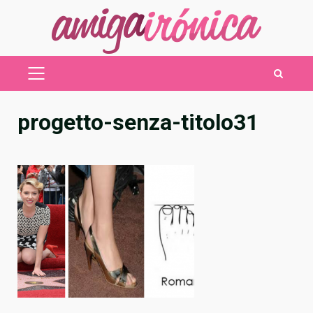
Saltar
al
contenido
MENÚ
PRINCIPAL
progetto-senza-titolo31