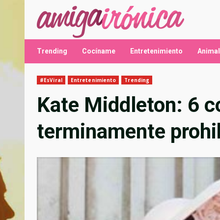
Saltar
al
contenido
Trending
Cocíname
Entretenimiento
Anima
#EsViral
Entretenimiento
Trending
Kate Middleton: 6 c
terminamente prohi