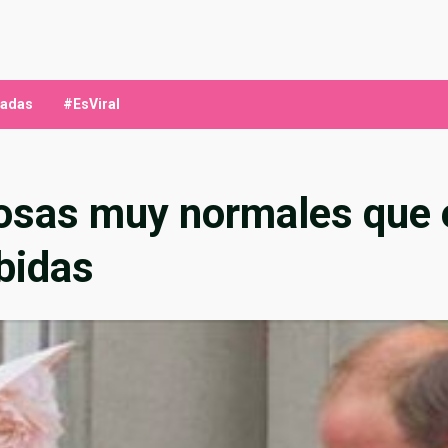
ladas
#EsViral
osas muy normales que e
bidas