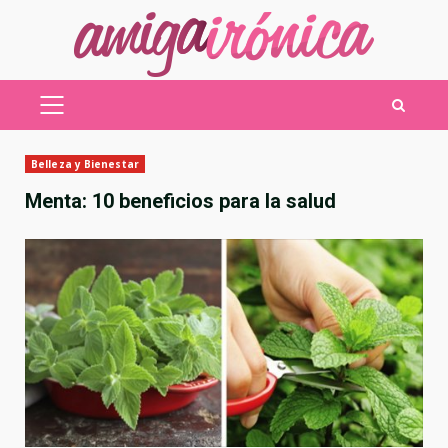
Saltar
al
contenido
MENÚ
PRINCIPAL
Belleza y Bienestar
Menta: 10 beneficios para la salud