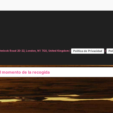
Política de Privacidad
Pol
lock Road 20-22, London, N1 7GU, United Kingdom |
|
el momento de la recogida
SUS OPCIONES DE PRIVAC