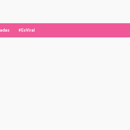
ladas
#EsViral