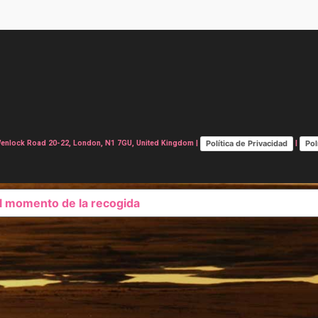
Política de Privacidad
Pol
lock Road 20-22, London, N1 7GU, United Kingdom |
|
el momento de la recogida
SUS OPCIONES DE PRIVAC