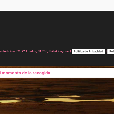
Política de Privacidad
Pol
lock Road 20-22, London, N1 7GU, United Kingdom |
|
el momento de la recogida
SUS OPCIONES DE PRIVAC