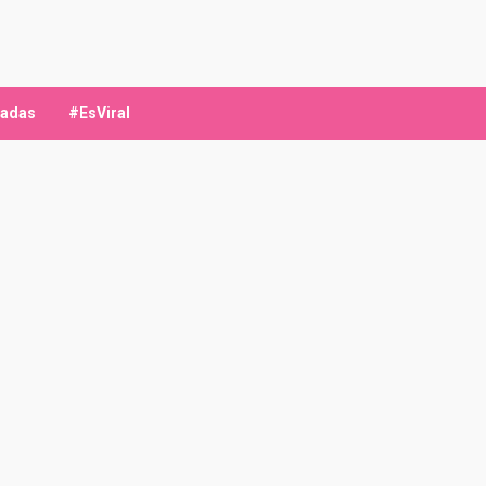
ladas
#EsViral